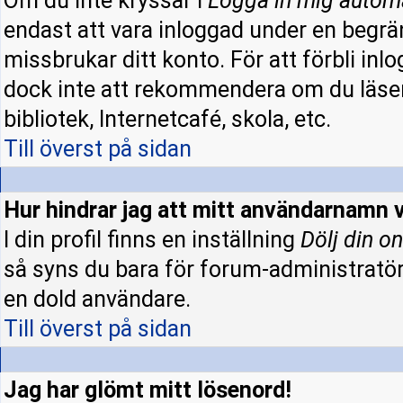
Om du inte kryssar i
Logga in mig autom
endast att vara inloggad under en begrän
missbrukar ditt konto. För att förbli inl
dock inte att rekommendera om du läser
bibliotek, Internetcafé, skola, etc.
Till överst på sidan
Hur hindrar jag att mitt användarnamn v
I din profil finns en inställning
Dölj din on
så syns du bara för forum-administratö
en dold användare.
Till överst på sidan
Jag har glömt mitt lösenord!