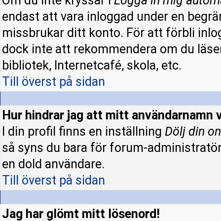
Om du inte kryssar i
Logga in mig autom
endast att vara inloggad under en begrän
missbrukar ditt konto. För att förbli inl
dock inte att rekommendera om du läser
bibliotek, Internetcafé, skola, etc.
Till överst på sidan
Hur hindrar jag att mitt användarnamn v
I din profil finns en inställning
Dölj din on
så syns du bara för forum-administratö
en dold användare.
Till överst på sidan
Jag har glömt mitt lösenord!