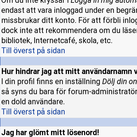
Om du inte kryssar i
Logga in mig autom
endast att vara inloggad under en begrän
missbrukar ditt konto. För att förbli inl
dock inte att rekommendera om du läser
bibliotek, Internetcafé, skola, etc.
Till överst på sidan
Hur hindrar jag att mitt användarnamn v
I din profil finns en inställning
Dölj din on
så syns du bara för forum-administratö
en dold användare.
Till överst på sidan
Jag har glömt mitt lösenord!