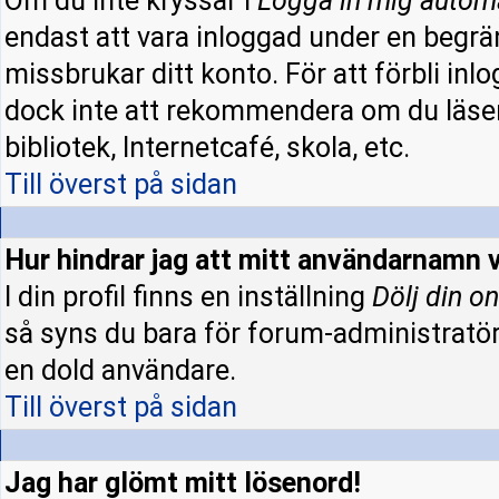
Om du inte kryssar i
Logga in mig autom
endast att vara inloggad under en begrän
missbrukar ditt konto. För att förbli inl
dock inte att rekommendera om du läser
bibliotek, Internetcafé, skola, etc.
Till överst på sidan
Hur hindrar jag att mitt användarnamn v
I din profil finns en inställning
Dölj din on
så syns du bara för forum-administratö
en dold användare.
Till överst på sidan
Jag har glömt mitt lösenord!