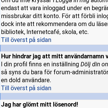
Om du inte kryssar i
Logga in mig autom
endast att vara inloggad under en begrän
missbrukar ditt konto. För att förbli inl
dock inte att rekommendera om du läser
bibliotek, Internetcafé, skola, etc.
Till överst på sidan
Hur hindrar jag att mitt användarnamn v
I din profil finns en inställning
Dölj din on
så syns du bara för forum-administratö
en dold användare.
Till överst på sidan
Jag har glömt mitt lösenord!