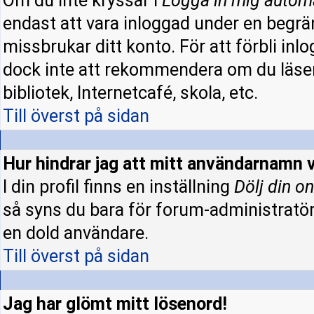
Om du inte kryssar i
Logga in mig autom
endast att vara inloggad under en begrän
missbrukar ditt konto. För att förbli inl
dock inte att rekommendera om du läser
bibliotek, Internetcafé, skola, etc.
Till överst på sidan
Hur hindrar jag att mitt användarnamn v
I din profil finns en inställning
Dölj din on
så syns du bara för forum-administratö
en dold användare.
Till överst på sidan
Jag har glömt mitt lösenord!