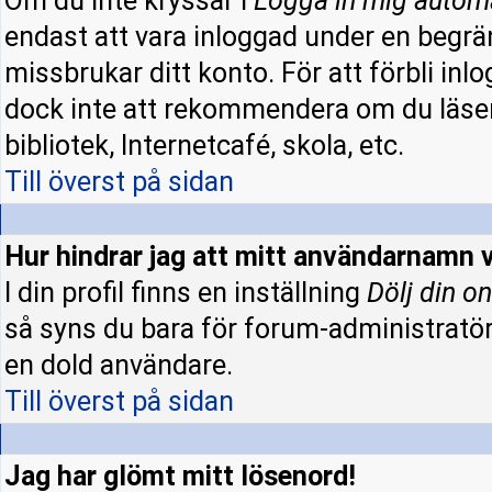
Om du inte kryssar i
Logga in mig autom
endast att vara inloggad under en begrän
missbrukar ditt konto. För att förbli inl
dock inte att rekommendera om du läser
bibliotek, Internetcafé, skola, etc.
Till överst på sidan
Hur hindrar jag att mitt användarnamn v
I din profil finns en inställning
Dölj din on
så syns du bara för forum-administratö
en dold användare.
Till överst på sidan
Jag har glömt mitt lösenord!