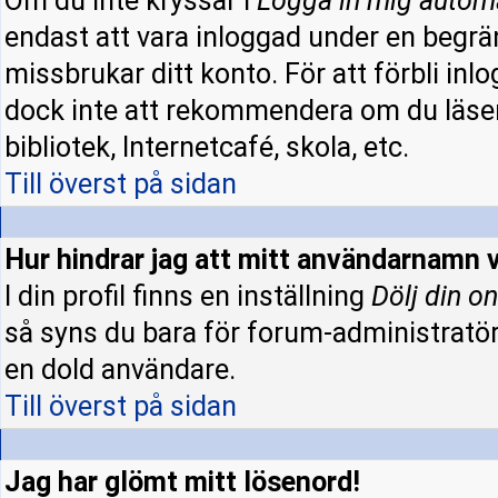
Om du inte kryssar i
Logga in mig autom
endast att vara inloggad under en begrän
missbrukar ditt konto. För att förbli inl
dock inte att rekommendera om du läser
bibliotek, Internetcafé, skola, etc.
Till överst på sidan
Hur hindrar jag att mitt användarnamn v
I din profil finns en inställning
Dölj din on
så syns du bara för forum-administratö
en dold användare.
Till överst på sidan
Jag har glömt mitt lösenord!