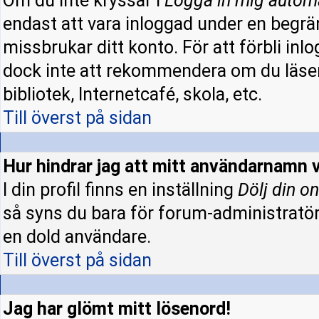
Om du inte kryssar i
Logga in mig autom
endast att vara inloggad under en begrän
missbrukar ditt konto. För att förbli inl
dock inte att rekommendera om du läser
bibliotek, Internetcafé, skola, etc.
Till överst på sidan
Hur hindrar jag att mitt användarnamn v
I din profil finns en inställning
Dölj din on
så syns du bara för forum-administratö
en dold användare.
Till överst på sidan
Jag har glömt mitt lösenord!