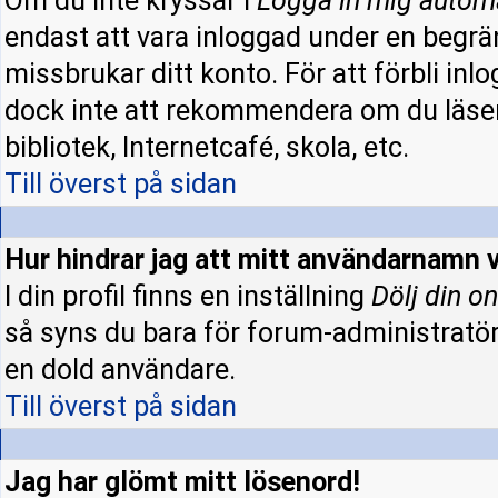
Om du inte kryssar i
Logga in mig autom
endast att vara inloggad under en begrän
missbrukar ditt konto. För att förbli inl
dock inte att rekommendera om du läser
bibliotek, Internetcafé, skola, etc.
Till överst på sidan
Hur hindrar jag att mitt användarnamn v
I din profil finns en inställning
Dölj din on
så syns du bara för forum-administratö
en dold användare.
Till överst på sidan
Jag har glömt mitt lösenord!