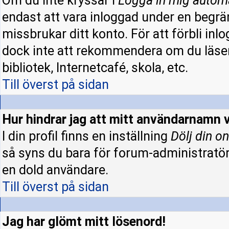
Om du inte kryssar i
Logga in mig autom
endast att vara inloggad under en begrän
missbrukar ditt konto. För att förbli inl
dock inte att rekommendera om du läser
bibliotek, Internetcafé, skola, etc.
Till överst på sidan
Hur hindrar jag att mitt användarnamn v
I din profil finns en inställning
Dölj din on
så syns du bara för forum-administratö
en dold användare.
Till överst på sidan
Jag har glömt mitt lösenord!