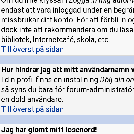
Om du inte kryssar i
Logga in mig autom
endast att vara inloggad under en begrän
missbrukar ditt konto. För att förbli inl
dock inte att rekommendera om du läser
bibliotek, Internetcafé, skola, etc.
Till överst på sidan
Hur hindrar jag att mitt användarnamn v
I din profil finns en inställning
Dölj din on
så syns du bara för forum-administratö
en dold användare.
Till överst på sidan
Jag har glömt mitt lösenord!