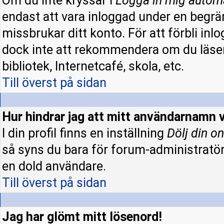
Om du inte kryssar i
Logga in mig autom
endast att vara inloggad under en begrän
missbrukar ditt konto. För att förbli inl
dock inte att rekommendera om du läser
bibliotek, Internetcafé, skola, etc.
Till överst på sidan
Hur hindrar jag att mitt användarnamn v
I din profil finns en inställning
Dölj din on
så syns du bara för forum-administratö
en dold användare.
Till överst på sidan
Jag har glömt mitt lösenord!