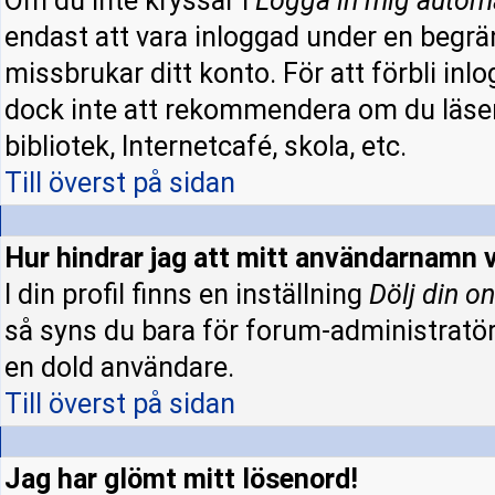
Om du inte kryssar i
Logga in mig autom
endast att vara inloggad under en begrän
missbrukar ditt konto. För att förbli inl
dock inte att rekommendera om du läser
bibliotek, Internetcafé, skola, etc.
Till överst på sidan
Hur hindrar jag att mitt användarnamn v
I din profil finns en inställning
Dölj din on
så syns du bara för forum-administratö
en dold användare.
Till överst på sidan
Jag har glömt mitt lösenord!