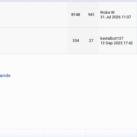
Ricke W
8148
941
31 Jul 2026 11:07
kevtalbot137
354
27
13 Sep 2025 17:42
lande