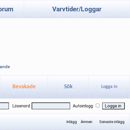
orum
Varvtider/Loggar
lande
Bevakade
Sök
Logga in
Lösenord:
Autoinlogg:
Inlägg
Ämnen
Senaste inlägg