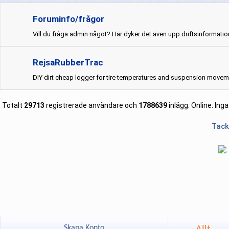
Foruminfo/frågor
Vill du fråga admin något? Här dyker det även upp driftsinformatio
RejsaRubberTrac
DIY dirt cheap logger for tire temperatures and suspension movem
Totalt
29713
registrerade användare och
1788639
inlägg.
Online: Inga
Tack
Skapa Konto