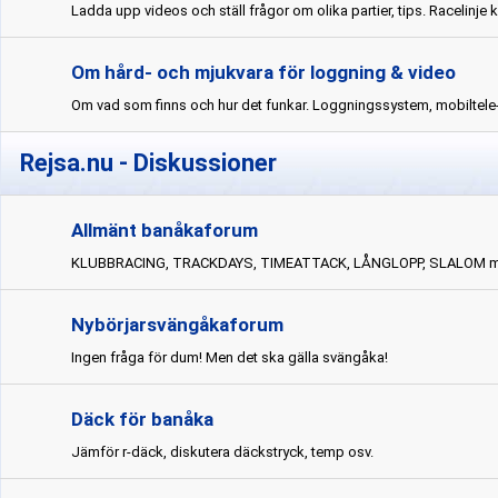
Ladda upp videos och ställ frågor om olika partier, tips. Racelinje 
Om hård- och mjukvara för loggning & video
Om vad som finns och hur det funkar. Loggningssystem, mobiltele
Rejsa.nu - Diskussioner
Allmänt banåkaforum
KLUBBRACING, TRACKDAYS, TIMEATTACK, LÅNGLOPP, SLALOM m
Nybörjarsvängåkaforum
Ingen fråga för dum! Men det ska gälla svängåka!
Däck för banåka
Jämför r-däck, diskutera däckstryck, temp osv.