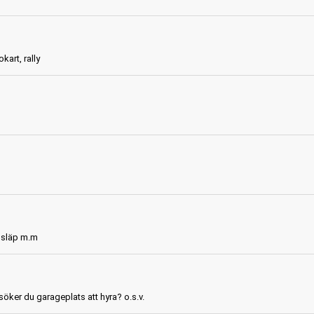
kart, rally
, släp m.m
söker du garageplats att hyra? o.s.v.