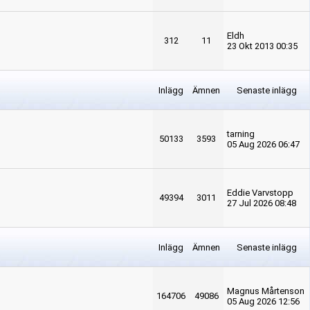
Eldh
312
11
23 Okt 2013 00:35
Inlägg
Ämnen
Senaste inlägg
tarning
50133
3593
05 Aug 2026 06:47
Eddie Varvstopp
49394
3011
27 Jul 2026 08:48
Inlägg
Ämnen
Senaste inlägg
Magnus Mårtenson
164706
49086
05 Aug 2026 12:56