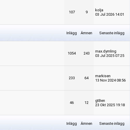
kolja
107
9
03 Jul 2026 14:01
Inlägg
Ämnen
Senaste inlägg
max.dymling
1054
243
03 Jul 2025 07:25
markisen
233
64
13 Nov 2024 08:56
gtBen
46
12
23 Okt 2025 19:18
Inlägg
Ämnen
Senaste inlägg