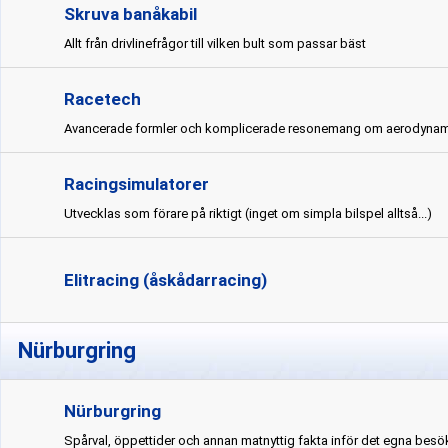
Skruva banåkabil
Allt från drivlinefrågor till vilken bult som passar bäst
Racetech
Avancerade formler och komplicerade resonemang om aerodynam
Racingsimulatorer
Utvecklas som förare på riktigt (inget om simpla bilspel alltså...)
Elitracing (åskådarracing)
Nürburgring
Nürburgring
Spårval, öppettider och annan matnyttig fakta inför det egna besö