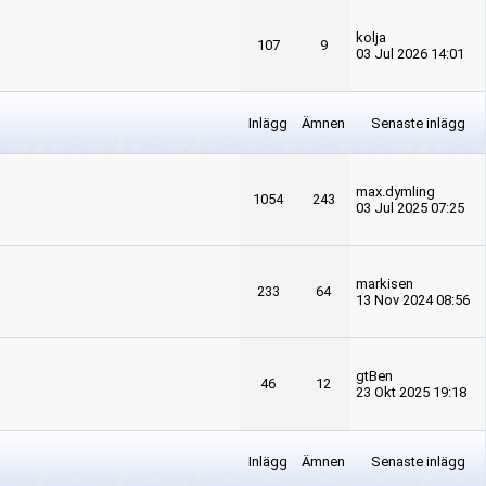
kolja
107
9
03 Jul 2026 14:01
Inlägg
Ämnen
Senaste inlägg
max.dymling
1054
243
03 Jul 2025 07:25
markisen
233
64
13 Nov 2024 08:56
gtBen
46
12
23 Okt 2025 19:18
Inlägg
Ämnen
Senaste inlägg