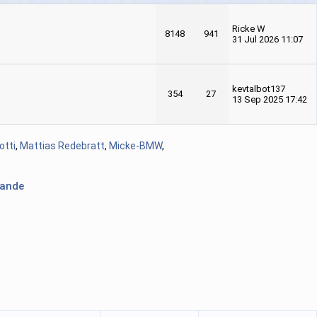
Ricke W
8148
941
31 Jul 2026 11:07
kevtalbot137
354
27
13 Sep 2025 17:42
tti
,
Mattias Redebratt
,
Micke-BMW
,
lande