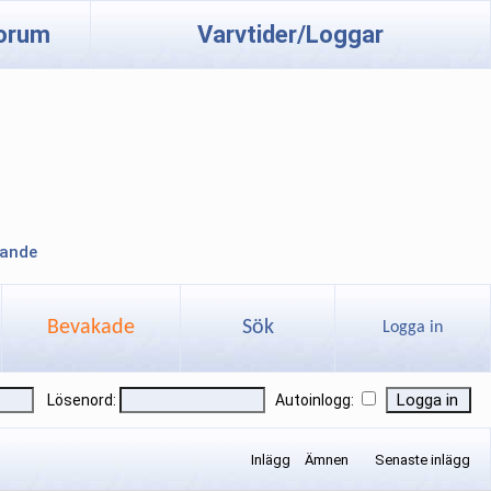
orum
Varvtider/Loggar
lande
Bevakade
Sök
Logga in
Lösenord:
Autoinlogg:
Inlägg
Ämnen
Senaste inlägg