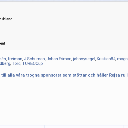
n ibland.
ent
mén
,
freiman
,
J.Schuman
,
Johan Friman
,
johnnysegel
,
Kristian84
,
magno
dberg
,
Tord
,
TURBOCup
 till alla våra trogna sponsorer som stöttar och håller Rejsa rul