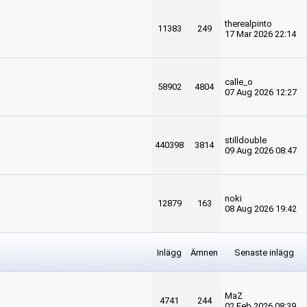
therealpinto
11383
249
17 Mar 2026 22:14
calle_o
58902
4804
07 Aug 2026 12:27
stilldouble
440398
3814
09 Aug 2026 08:47
noki
12879
163
08 Aug 2026 19:42
Inlägg
Ämnen
Senaste inlägg
MaZ
4741
244
02 Feb 2026 08:39