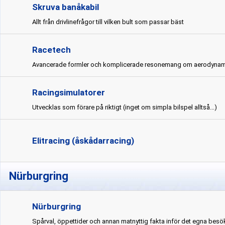
Skruva banåkabil
Allt från drivlinefrågor till vilken bult som passar bäst
Racetech
Avancerade formler och komplicerade resonemang om aerodynam
Racingsimulatorer
Utvecklas som förare på riktigt (inget om simpla bilspel alltså...)
Elitracing (åskådarracing)
Nürburgring
Nürburgring
Spårval, öppettider och annan matnyttig fakta inför det egna besö