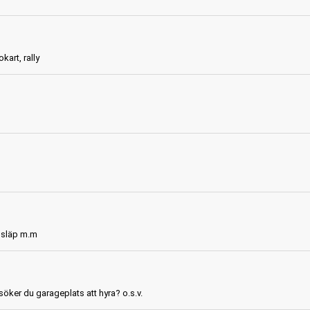
kart, rally
, släp m.m
söker du garageplats att hyra? o.s.v.