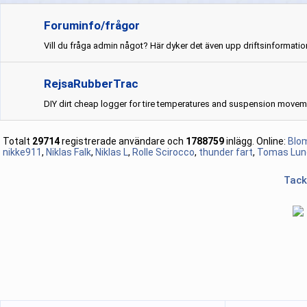
Foruminfo/frågor
Vill du fråga admin något? Här dyker det även upp driftsinformatio
RejsaRubberTrac
DIY dirt cheap logger for tire temperatures and suspension movem
Totalt
29714
registrerade användare och
1788759
inlägg.
Online:
Blo
nikke911
,
Niklas Falk
,
Niklas L
,
Rolle Scirocco
,
thunder fart
,
Tomas Lun
Tack