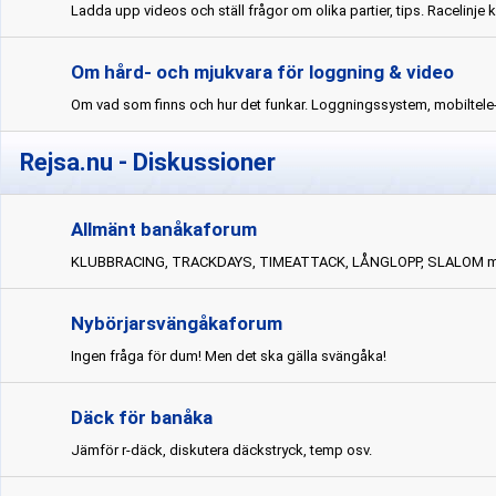
Ladda upp videos och ställ frågor om olika partier, tips. Racelinje 
Om hård- och mjukvara för loggning & video
Om vad som finns och hur det funkar. Loggningssystem, mobiltele
Rejsa.nu - Diskussioner
Allmänt banåkaforum
KLUBBRACING, TRACKDAYS, TIMEATTACK, LÅNGLOPP, SLALOM m
Nybörjarsvängåkaforum
Ingen fråga för dum! Men det ska gälla svängåka!
Däck för banåka
Jämför r-däck, diskutera däckstryck, temp osv.