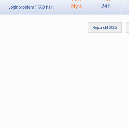
Nytt
24h
Loginproblem? FAQ här!
Rejsa stil 2002