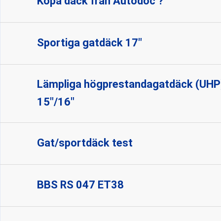
Köpa däck från Autodoc ?
Sportiga gatdäck 17"
Lämpliga högprestandagatdäck (UHP) 
15"/16"
Gat/sportdäck test
BBS RS 047 ET38