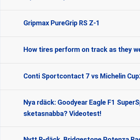
Gripmax PureGrip RS Z-1
How tires perform on track as they w
Conti Sportcontact 7 vs Michelin Cup
Nya rdäck: Goodyear Eagle F1 SuperS
sketasnabba? Videotest!
Nytt R-däck, Bridgestone Potenza Ra