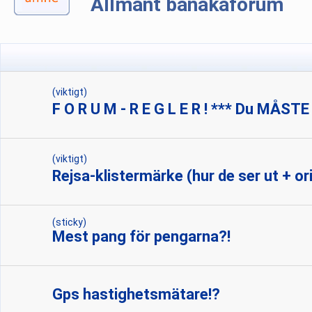
Allmänt banåkaforum
(viktigt)
F O R U M - R E G L E R ! *** Du MÅSTE
(viktigt)
Rejsa-klistermärke (hur de ser ut + ori
(sticky)
Mest pang för pengarna?!
Gps hastighetsmätare!?