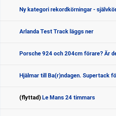
Ny kategori rekordkörningar - självk
Arlanda Test Track läggs ner
Porsche 924 och 204cm förare? Är de
Hjälmar till Ba(r)ndagen. Supertack för
(flyttad)
Le Mans 24 timmars