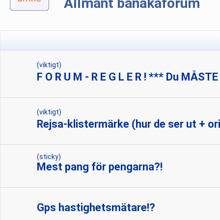
Allmänt banåkaforum
(viktigt)
F O R U M - R E G L E R ! *** Du MÅSTE
(viktigt)
Rejsa-klistermärke (hur de ser ut + ori
(sticky)
Mest pang för pengarna?!
Gps hastighetsmätare!?