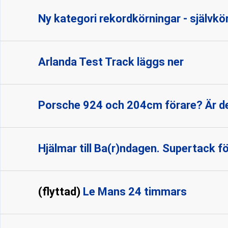
Ny kategori rekordkörningar - självk
Arlanda Test Track läggs ner
Porsche 924 och 204cm förare? Är de
Hjälmar till Ba(r)ndagen. Supertack för
(flyttad)
Le Mans 24 timmars