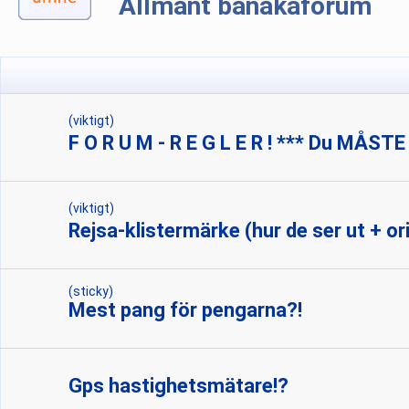
Allmänt banåkaforum
(viktigt)
F O R U M - R E G L E R ! *** Du MÅSTE
(viktigt)
Rejsa-klistermärke (hur de ser ut + ori
(sticky)
Mest pang för pengarna?!
Gps hastighetsmätare!?