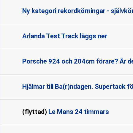
Ny kategori rekordkörningar - självk
Arlanda Test Track läggs ner
Porsche 924 och 204cm förare? Är de
Hjälmar till Ba(r)ndagen. Supertack för
(flyttad)
Le Mans 24 timmars