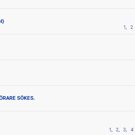
l)
1
,
2
r
T FÖRARE SÖKES.
1
,
2
,
3
,
4