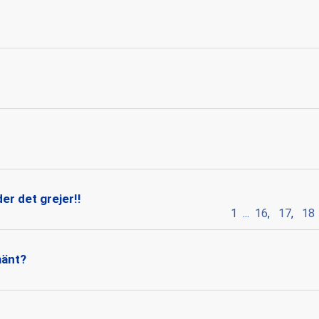
er det grejer!!
1
...
16
,
17
,
18
mänt?