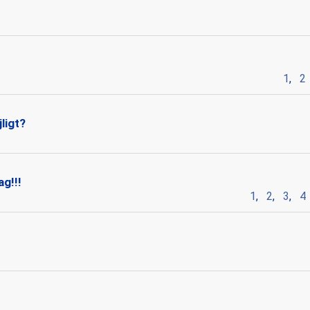
1
,
2
ligt?
ag!!!
1
,
2
,
3
,
4