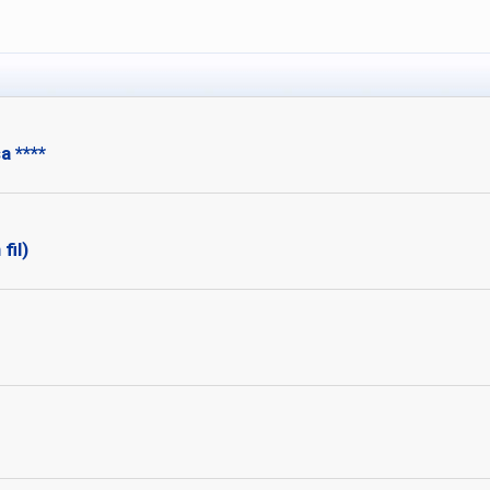
a ****
fil)