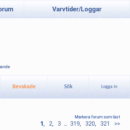
orum
Varvtider/Loggar
lande
Bevakade
Sök
Logga in
Markera forum som läst
1
,
2
,
3
...
319
,
320
,
321
>>