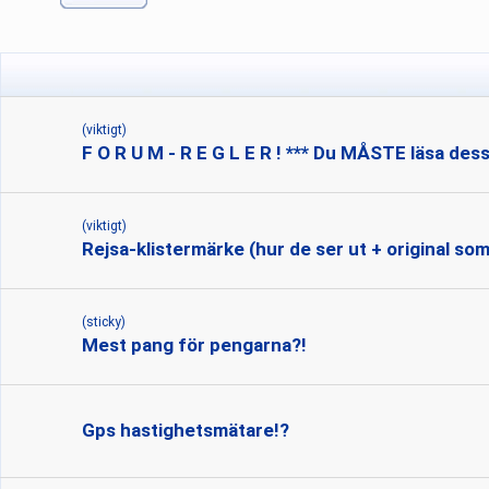
(viktigt)
F O R U M - R E G L E R ! *** Du MÅSTE läsa dess
(viktigt)
Rejsa-klistermärke (hur de ser ut + original som 
(sticky)
Mest pang för pengarna?!
Gps hastighetsmätare!?