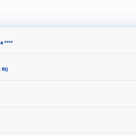
a ****
fil)