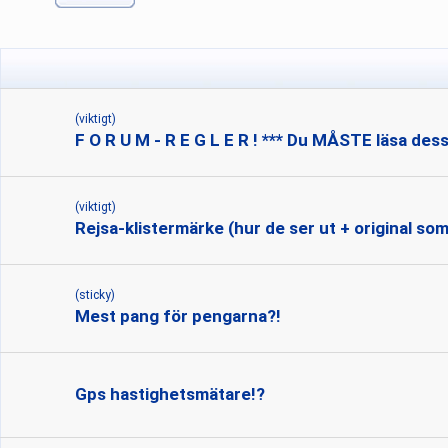
(viktigt)
F O R U M - R E G L E R ! *** Du MÅSTE läsa dess
(viktigt)
Rejsa-klistermärke (hur de ser ut + original som 
(sticky)
Mest pang för pengarna?!
Gps hastighetsmätare!?