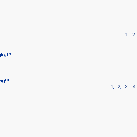
1
,
2
ligt?
ag!!!
1
,
2
,
3
,
4