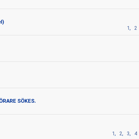
l)
1
,
2
r
T FÖRARE SÖKES.
1
,
2
,
3
,
4