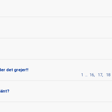
er det grejer!!
1
...
16
,
17
,
18
mänt?