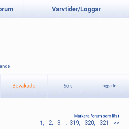
orum
Varvtider/Loggar
lande
Bevakade
Sök
Logga in
Markera forum som läst
1
,
2
,
3
...
319
,
320
,
321
>>