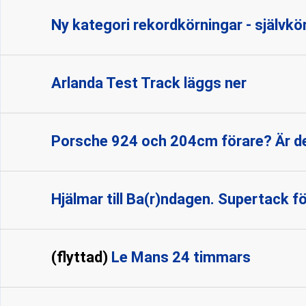
Ny kategori rekordkörningar - självk
Arlanda Test Track läggs ner
Porsche 924 och 204cm förare? Är de
Hjälmar till Ba(r)ndagen. Supertack för
(flyttad)
Le Mans 24 timmars