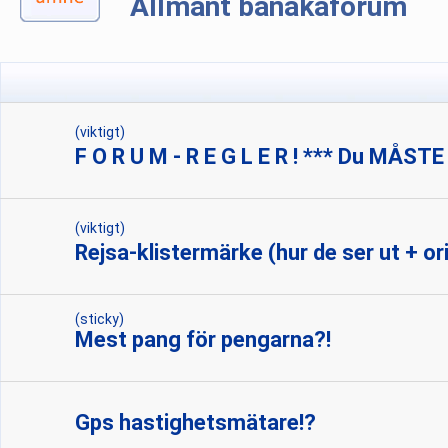
Allmänt banåkaforum
(viktigt)
F O R U M - R E G L E R ! *** Du MÅSTE
(viktigt)
Rejsa-klistermärke (hur de ser ut + ori
(sticky)
Mest pang för pengarna?!
Gps hastighetsmätare!?