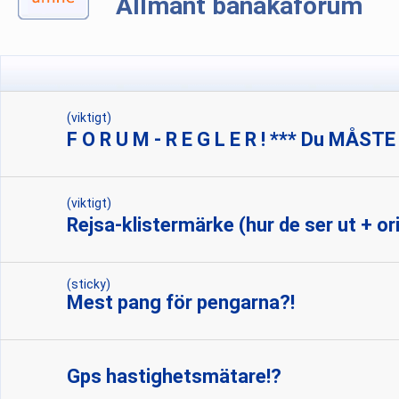
Allmänt banåkaforum
(viktigt)
F O R U M - R E G L E R ! *** Du MÅSTE
(viktigt)
Rejsa-klistermärke (hur de ser ut + ori
(sticky)
Mest pang för pengarna?!
Gps hastighetsmätare!?