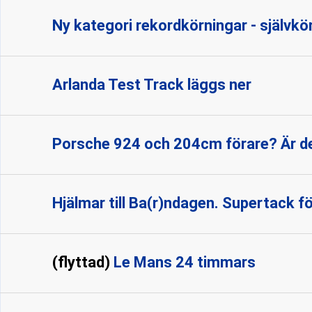
Ny kategori rekordkörningar - självk
Arlanda Test Track läggs ner
Porsche 924 och 204cm förare? Är de
Hjälmar till Ba(r)ndagen. Supertack för
(flyttad)
Le Mans 24 timmars