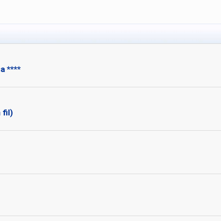
a ****
fil)