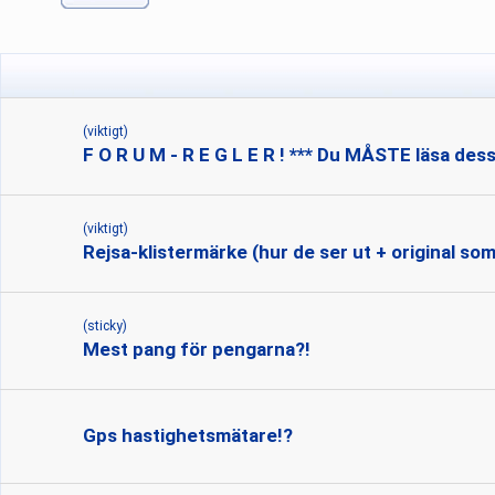
(viktigt)
F O R U M - R E G L E R ! *** Du MÅSTE läsa dess
(viktigt)
Rejsa-klistermärke (hur de ser ut + original som 
(sticky)
Mest pang för pengarna?!
Gps hastighetsmätare!?