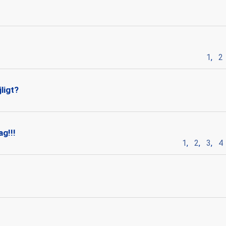
1
,
2
ligt?
ag!!!
1
,
2
,
3
,
4