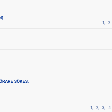
l)
1
,
2
r
T FÖRARE SÖKES.
1
,
2
,
3
,
4