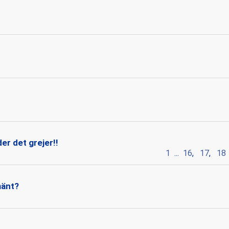
er det grejer!!
1
...
16
,
17
,
18
mänt?