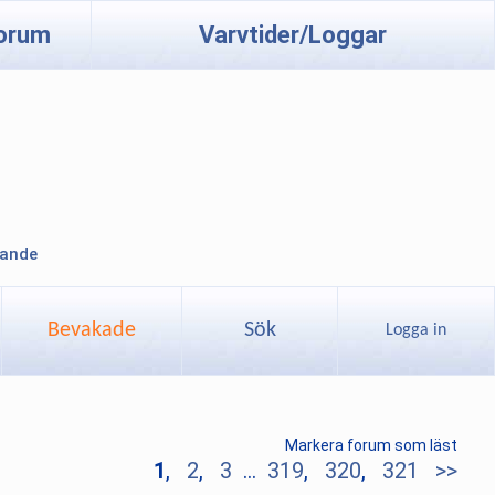
orum
Varvtider/Loggar
lande
Bevakade
Sök
Logga in
Markera forum som läst
1
,
2
,
3
...
319
,
320
,
321
>>