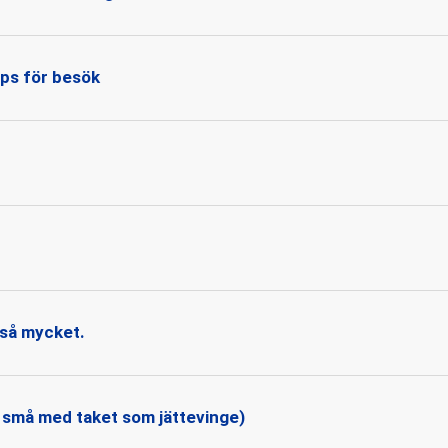
ips för besök
 så mycket.
 små med taket som jättevinge)