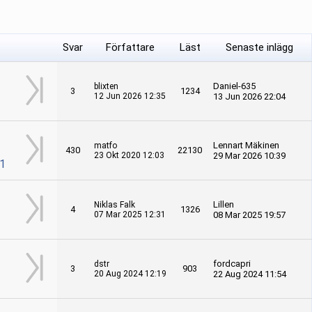
Svar
Författare
Läst
Senaste inlägg
Daniel-635
blixten
3
1234
12 Jun 2026 12:35
13 Jun 2026 22:04
Lennart Mäkinen
matfo
430
22130
23 Okt 2020 12:03
29 Mar 2026 10:39
1
Lillen
Niklas Falk
4
1326
07 Mar 2025 12:31
08 Mar 2025 19:57
fordcapri
dstr
3
903
20 Aug 2024 12:19
22 Aug 2024 11:54