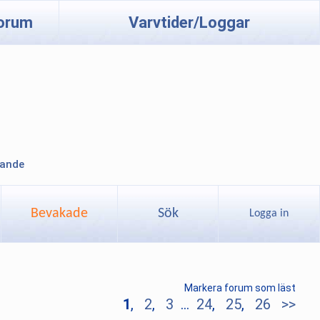
orum
Varvtider/Loggar
lande
Bevakade
Sök
Logga in
Markera forum som läst
1
,
2
,
3
...
24
,
25
,
26
>>