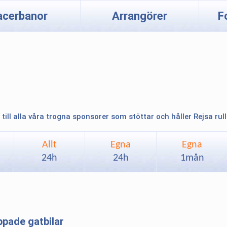
acerbanor
Arrangörer
F
 till alla våra trogna sponsorer som stöttar och håller Rejsa rul
Allt
Egna
Egna
24h
24h
1mån
ppade gatbilar