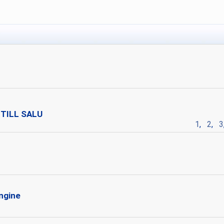
r TILL SALU
1
,
2
,
3
ngine