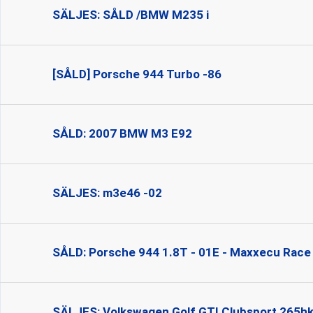
SÄLJES: SÅLD /BMW M235 i
[SÅLD] Porsche 944 Turbo -86
SÅLD: 2007 BMW M3 E92
SÄLJES: m3e46 -02
SÅLD: Porsche 944 1.8T - 01E - Maxxecu Race
SÄLJES: Volkswagen Golf GTI Clubsport 265h