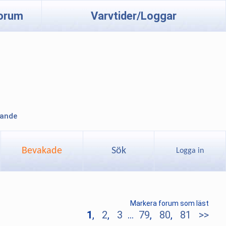
orum
Varvtider/Loggar
lande
Bevakade
Sök
Logga in
Markera forum som läst
1
,
2
,
3
...
79
,
80
,
81
>>