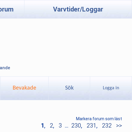
orum
Varvtider/Loggar
lande
Bevakade
Sök
Logga in
Markera forum som läst
1
,
2
,
3
...
230
,
231
,
232
>>