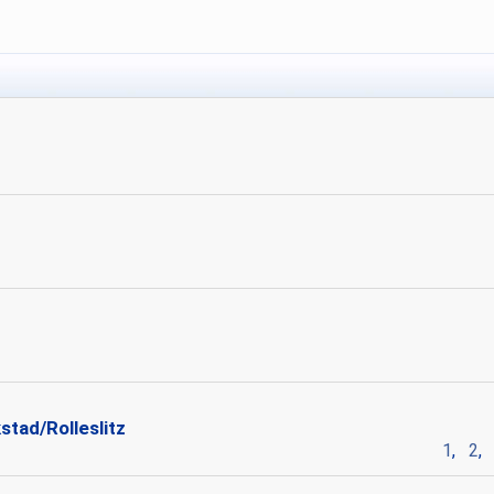
u
tad/Rolleslitz
1
,
2