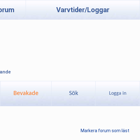
orum
Varvtider/Loggar
lande
Bevakade
Sök
Logga in
Markera forum som läst