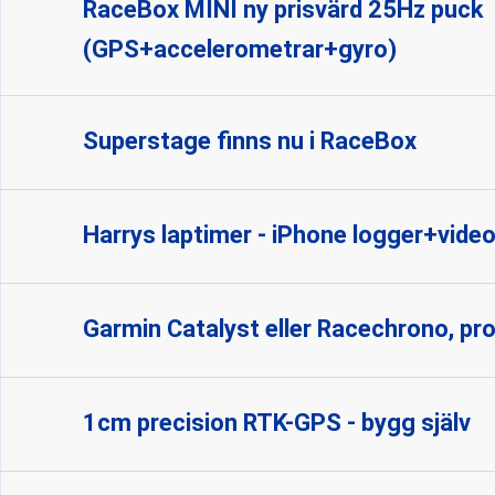
RaceBox MINI ny prisvärd 25Hz puck
(GPS+accelerometrar+gyro)
Superstage finns nu i RaceBox
Harrys laptimer - iPhone logger+vide
Garmin Catalyst eller Racechrono, pr
1cm precision RTK-GPS - bygg själv