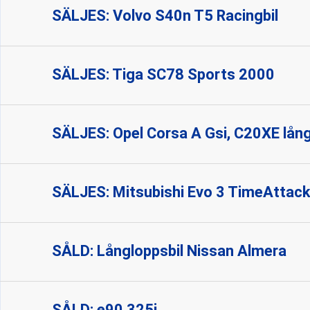
SÄLJES: Volvo S40n T5 Racingbil
SÄLJES: Tiga SC78 Sports 2000
SÄLJES: Opel Corsa A Gsi, C20XE lån
SÄLJES: Mitsubishi Evo 3 TimeAttack
SÅLD: Långloppsbil Nissan Almera
SÅLD: e90 325i