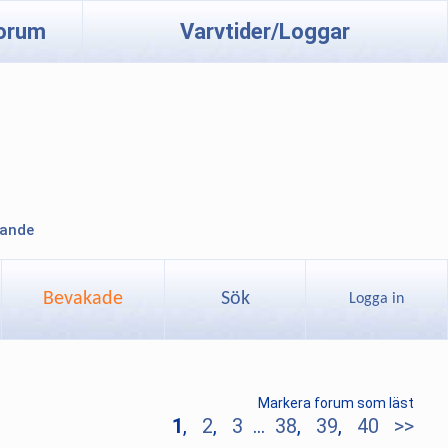
orum
Varvtider/Loggar
lande
Bevakade
Sök
Logga in
Markera forum som läst
1
,
2
,
3
...
38
,
39
,
40
>>