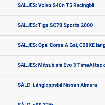
SÄLJES: Volvo S40n T5 Racingbil
SÄLJES: Tiga SC78 Sports 2000
SÄLJES: Opel Corsa A Gsi, C20XE lån
SÄLJES: Mitsubishi Evo 3 TimeAttack
SÅLD: Långloppsbil Nissan Almera
SÅLD: e90 325i