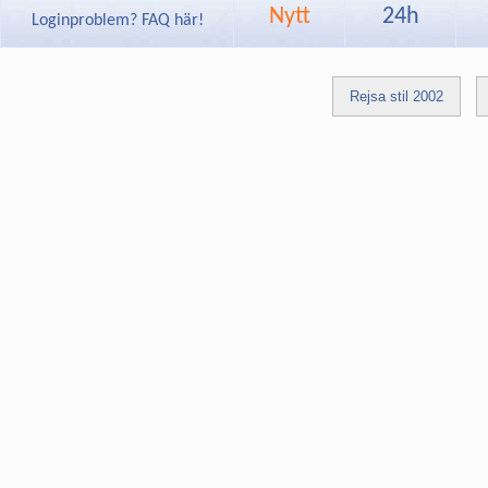
Nytt
24h
Loginproblem? FAQ här!
Rejsa stil 2002