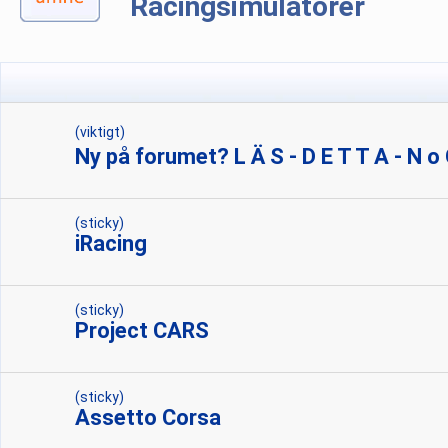
Racingsimulatorer
(viktigt)
Ny på forumet? L Ä S - D E T T A - N o G 
(sticky)
iRacing
(sticky)
Project CARS
(sticky)
Assetto Corsa