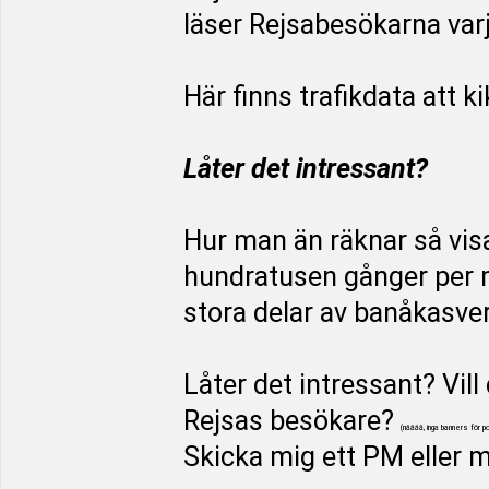
läser Rejsabesökarna var
Här finns trafikdata att k
Låter det intressant?
Hur man än räknar så visa
hundratusen gånger per 
stora delar av banåkasver
Låter det intressant? Vil
Rejsas besökare?
(nääää, inga banners för po
Skicka mig ett PM eller m