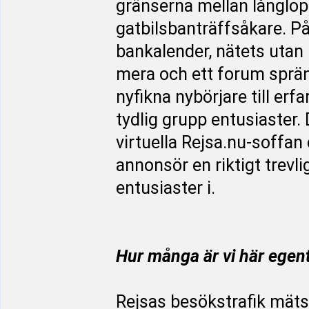
gränserna mellan långlop
gatbilsbanträffsåkare. På
bankalender, nätets uta
mera och ett forum spräng
nyfikna nybörjare till erf
tydlig grupp entusiaster. 
virtuella Rejsa.nu-soffan
annonsör en riktigt trevl
entusiaster i.
Hur många är vi här egen
Rejsas besökstrafik mäts