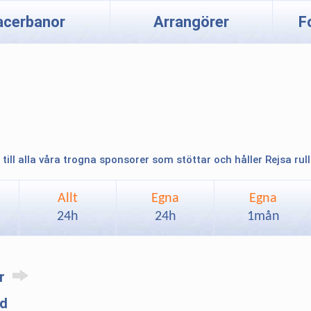
acerbanor
Arrangörer
F
 till alla våra trogna sponsorer som stöttar och håller Rejsa rul
Allt
Egna
Egna
24h
24h
1mån
ar
ld