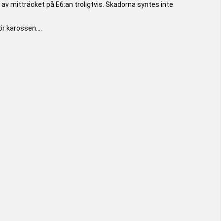
av mitträcket på E6:an troligtvis. Skadorna syntes inte
r karossen....