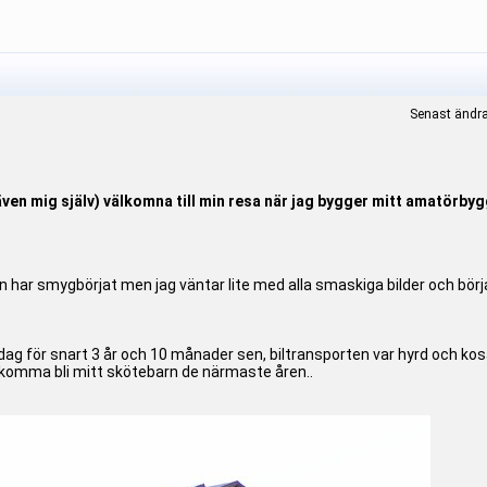
Senast ändra
(även mig själv) välkomna till min resa när jag bygger mitt amatörbyg
an har smygbörjat men jag väntar lite med alla smaskiga bilder och börja
tdag för snart 3 år och 10 månader sen, biltransporten var hyrd och ko
 komma bli mitt skötebarn de närmaste åren..