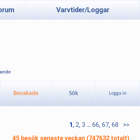
orum
Varvtider/Loggar
lande
Bevakade
Sök
Logga in
1
,
2
,
3
...
66
,
67
,
68
>>
45 besök senaste veckan (747632 totalt)