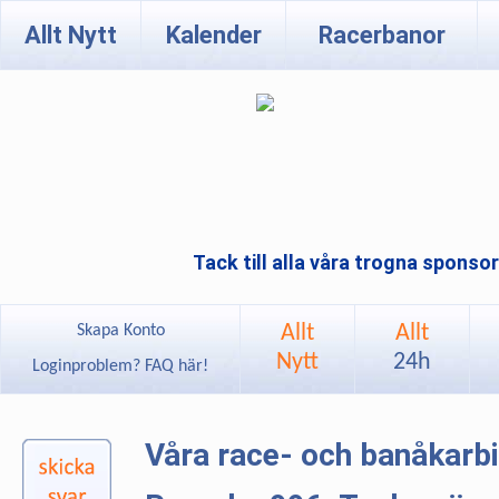
Allt Nytt
Kalender
Racerbanor
Tack till alla våra trogna sponso
Allt
Allt
Skapa Konto
Nytt
24h
Loginproblem? FAQ här!
Våra race- och banåkarb