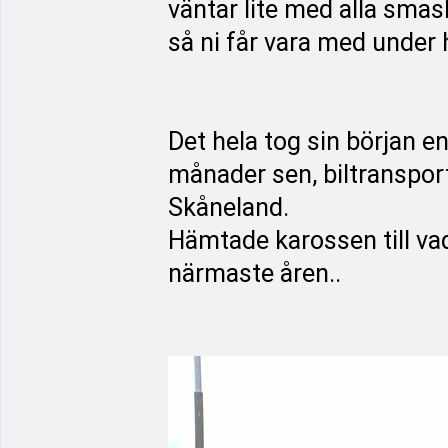
väntar lite med alla smask
så ni får vara med under 
Det hela tog sin början e
månader sen, biltranspor
Skåneland.
Hämtade karossen till va
närmaste åren..