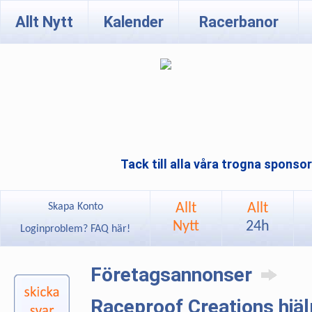
Allt Nytt
Kalender
Racerbanor
Tack till alla våra trogna sponso
Allt
Allt
Skapa Konto
Nytt
24h
Loginproblem? FAQ här!
Företagsannonser
Raceproof Creations hjäl