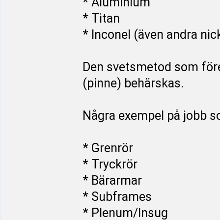
* Aluminium
* Titan
* Inconel (även andra ni
Den svetsmetod som fö
(pinne) behärskas.
Några exempel på jobb so
* Grenrör
* Tryckrör
* Bärarmar
* Subframes
* Plenum/Insug