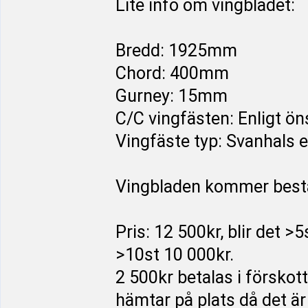
Lite info om vingbladet:
Bredd: 1925mm
Chord: 400mm
Gurney: 15mm
C/C vingfästen: Enligt ö
Vingfäste typ: Svanhals 
Vingbladen kommer bestå 
Pris: 12 500kr, blir det >5
>10st 10 000kr.
2 500kr betalas i förskott
hämtar på plats då det ä