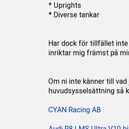
* Uprights
* Diverse tankar
Har dock för tillfället inte
inriktar mig främst på mi
Om ni inte känner till vad 
huvudsysselsättning så ka
CYAN Racing AB
Audi R8 LMS Ultra V10 bi