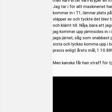
men varv efter varv kryper en m
Jag tar i för allt maskineriet h
kommer in i T1, lämnar plats på 
släpper av och tyckte det blev t
och klämt till. Nåja, bara att ja
jag kommer upp jämnsides in i
jaga järnet, såg som snabbast på
sista och lyckas komma upp i b
precis enligt årets mål, 1.10.88
Men kanske får han straff för tju