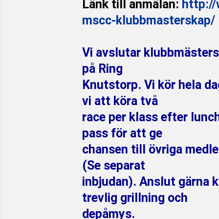
Länk till anmälan:
http:/
mscc-klubbmasterskap/
Vi avslutar klubbmästers
på Ring
Knutstorp. Vi kör hela da
vi att köra två
race per klass efter lun
pass för att ge
chansen till övriga medl
(Se separat
inbjudan). Anslut gärna k
trevlig grillning och
depåmys.