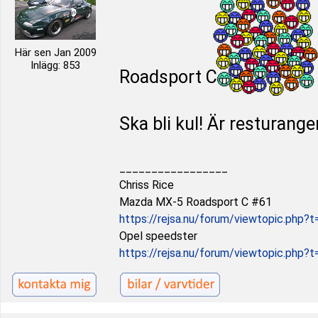
Här sen Jan 2009
Inlägg: 853
Roadsport C
Ska bli kul! Är resturang
_________________
Chriss Rice
Mazda MX-5 Roadsport C #61
https://rejsa.nu/forum/viewtopic.php?
Opel speedster
https://rejsa.nu/forum/viewtopic.php?