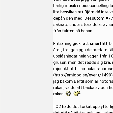
härlig musik i noisecancelling l
lite besviken att Björn då inte 
depån den med! Dessutom #77 t
saknats under stora delar av s
från fukten på banan.
Friträning gick rätt smärtfitt, b
året, troligen pga de bredare f
upplåsningar hela vägen från 100
grusen, men det redde sig bra, s
mjuuukt ut till ambulans-curbsen
(http://amigoo.se/event/1499).
jag bakom Bertil som är notoriskt
rakan, valde att backa av och fic
rakan
I Q2 hade det torkat upp ytterli
det stå på bättre och jag lycka