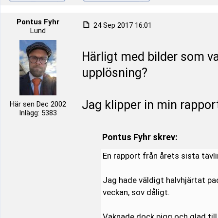
Pontus Fyhr
24 Sep 2017 16:01
Lund
Härligt med bilder som va
upplösning?
Jag klipper in min rappor
Här sen Dec 2002
Inlägg: 5383
Pontus Fyhr skrev:
En rapport från årets sista tävl
Jag hade väldigt halvhjärtat pa
veckan, sov dåligt.
Vaknade dock pigg och glad till