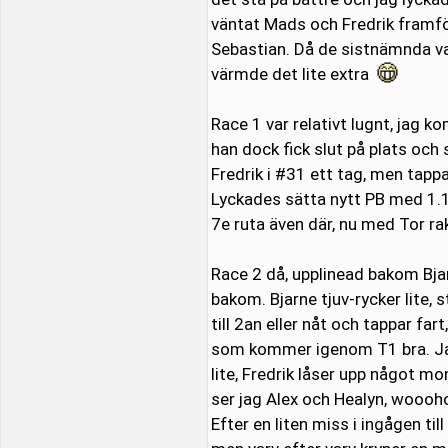
väntat Mads och Fredrik framför
Sebastian. Då de sistnämnda v
värmde det lite extra
Race 1 var relativt lugnt, jag 
han dock fick slut på plats och
Fredrik i #31 ett tag, men tapp
Lyckades sätta nytt PB med 1.11.
7e ruta även där, nu med Tor ra
Race 2 då, upplinead bakom Bjar
bakom. Bjarne tjuv-rycker lite,
till 2an eller nåt och tappar fa
som kommer igenom T1 bra. Jag
lite, Fredrik låser upp något mo
ser jag Alex och Healyn, woooho
Efter en liten miss i ingågen ti