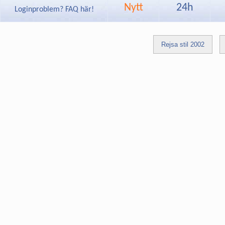
Nytt
24h
Loginproblem? FAQ här!
Rejsa stil 2002