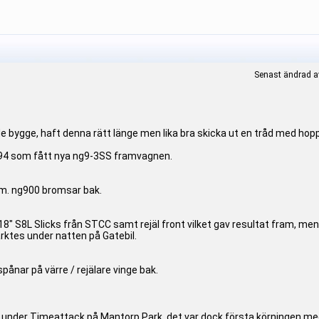
Senast ändrad av
e bygge, haft denna rätt länge men lika bra skicka ut en tråd med hopp
 -94 som fått nya ng9-3SS framvagnen.
. ng900 bromsar bak.
 18" S8L Slicks från STCC samt rejäl front vilket gav resultat fram, men h
rktes under natten på Gatebil.
pånar på värre / rejälare vinge bak.
år under Timeattack på Mantorp Park, det var dock första körningen med