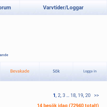
orum
Varvtider/Loggar
lande
Bevakade
Sök
Logga in
1
,
2
,
3
...
18
,
19
,
20
>>
14 besök idag (72940 totalt)