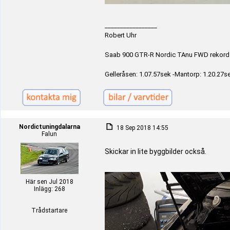
_________________
Robert Uhr
Saab 900 GTR-R Nordic TAnu FWD rekord
Gelleråsen: 1.07.57sek -Mantorp: 1.20.27se
Nordictuningdalarna
18 Sep 2018 14:55
Falun
Skickar in lite byggbilder också.
Här sen Jul 2018
Inlägg: 268
Trådstartare