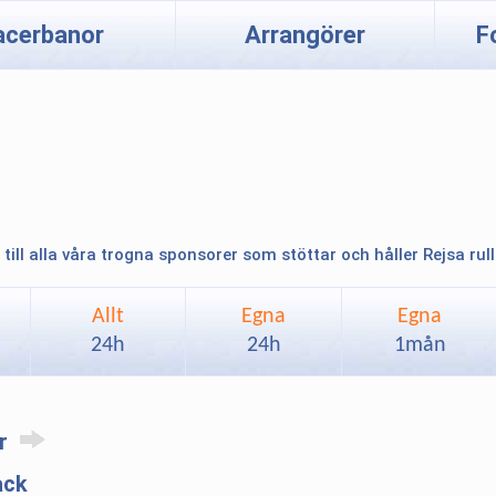
acerbanor
Arrangörer
F
 till alla våra trogna sponsorer som stöttar och håller Rejsa rul
Allt
Egna
Egna
24h
24h
1mån
ar
ack