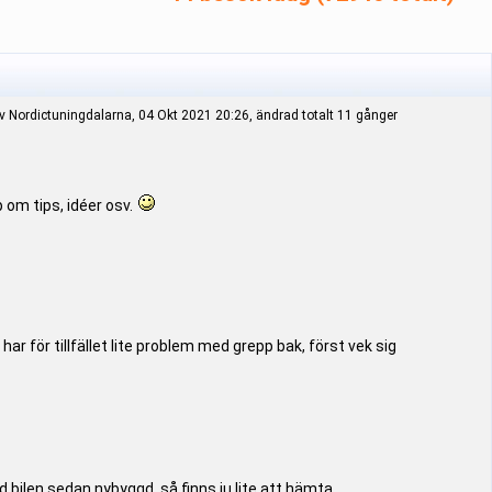
 Nordictuningdalarna, 04 Okt 2021 20:26, ändrad totalt 11 gånger
 om tips, idéer osv.
ar för tillfället lite problem med grepp bak, först vek sig
 bilen sedan nybyggd, så finns ju lite att hämta.