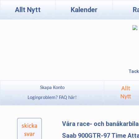
Allt Nytt
Kalender
R
Tack
Skapa Konto
Allt
Nytt
Loginproblem? FAQ här!
Våra race- och banåkarbil
Saab 900GTR-97 Time Att