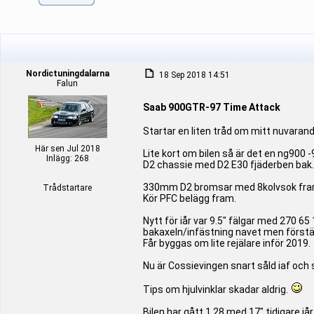
Nordictuningdalarna
18 Sep 2018 14:51
Falun
Saab 900GTR-97 Time Attack
Startar en liten tråd om mitt nuvarand
Här sen Jul 2018
Lite kort om bilen så är det en ng900
Inlägg: 268
D2 chassie med D2 E30 fjäderben bak.
330mm D2 bromsar med 8kolvsok fram
Trådstartare
Kör PFC belägg fram.
Nytt för iår var 9.5" fälgar med 270 65
bakaxeln/infästning navet men förstä
Får byggas om lite rejälare inför 2019.
Nu är Cossievingen snart såld iaf och s
Tips om hjulvinklar skadar aldrig.
Bilen har gått 1.28 med 17" tidigare i