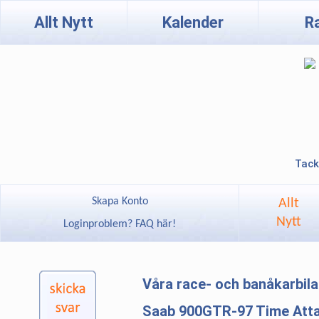
Allt Nytt
Kalender
R
Tack
Skapa Konto
Allt
Nytt
Loginproblem? FAQ här!
Våra race- och banåkarbil
Saab 900GTR-97 Time Att