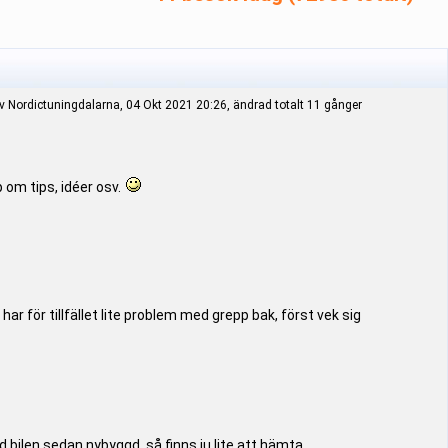
 Nordictuningdalarna, 04 Okt 2021 20:26, ändrad totalt 11 gånger
 om tips, idéer osv.
ar för tillfället lite problem med grepp bak, först vek sig
 bilen sedan nybyggd, så finns ju lite att hämta.