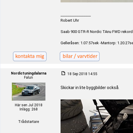
_________________
Robert Uhr
Saab 900 GTR-R Nordic TAnu FWD rekord
Gelleråsen: 1.07.57sek -Mantorp: 1.20.27se
Nordictuningdalarna
18 Sep 2018 14:55
Falun
Skickar in lite byggbilder också.
Här sen Jul 2018
Inlägg: 268
Trådstartare