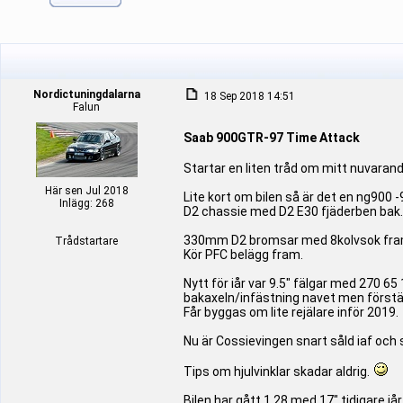
Nordictuningdalarna
18 Sep 2018 14:51
Falun
Saab 900GTR-97 Time Attack
Startar en liten tråd om mitt nuvarand
Här sen Jul 2018
Lite kort om bilen så är det en ng900
Inlägg: 268
D2 chassie med D2 E30 fjäderben bak.
330mm D2 bromsar med 8kolvsok fram
Trådstartare
Kör PFC belägg fram.
Nytt för iår var 9.5" fälgar med 270 65
bakaxeln/infästning navet men förstä
Får byggas om lite rejälare inför 2019.
Nu är Cossievingen snart såld iaf och s
Tips om hjulvinklar skadar aldrig.
Bilen har gått 1.28 med 17" tidigare i