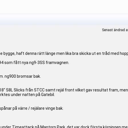
Senast ändrad av
e bygge, haft denna rätt länge men lika bra skicka ut en tråd med hopp
 -94 som fått nya ng9-3SS framvagnen.
. ng900 bromsar bak.
 18" S8L Slicks från STCC samt rejäl front vilket gav resultat fram, men h
rktes under natten på Gatebil.
pånar på värre / rejälare vinge bak.
år under Timeattack på Mantorp Park, det var dock första körningen med