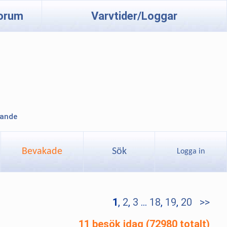
orum
Varvtider/Loggar
lande
Bevakade
Sök
Logga in
1
,
2
,
3
...
18
,
19
,
20
>>
11 besök idag (72980 totalt)