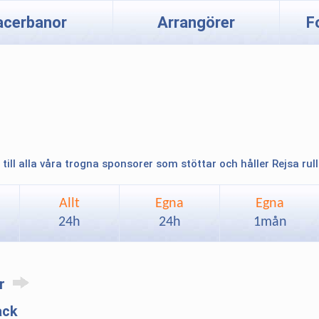
acerbanor
Arrangörer
F
 till alla våra trogna sponsorer som stöttar och håller Rejsa rul
Allt
Egna
Egna
24h
24h
1mån
ar
ack