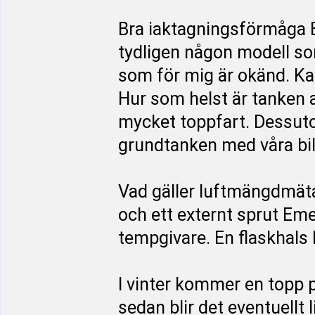
Bra iaktagningsförmåga E
tydligen någon modell s
som för mig är okänd. Ka
Hur som helst är tanken a
mycket toppfart. Dessutom 
grundtanken med våra bil
Vad gäller luftmängdmäta
och ett externt sprut Em
tempgivare. En flaskhals
I vinter kommer en topp på
sedan blir det eventuellt 