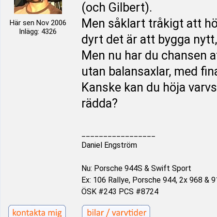
(och Gilbert).
Men såklart tråkigt att 
Här sen Nov 2006
Inlägg: 4326
dyrt det är att bygga nytt
Men nu har du chansen at
utan balansaxlar, med fin
Kanske kan du höja varvst
rädda?
_________________
Daniel Engström
Nu: Porsche 944S & Swift Sport
Ex: 106 Rallye, Porsche 944, 2x 968 & 9
ÖSK #243 PCS #8724