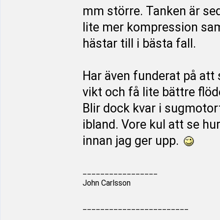
mm större. Tanken är sed
lite mer kompression sam
hästar till i bästa fall.
Har även funderat på att s
vikt och få lite bättre fl
Blir dock kvar i sugmotort
ibland. Vore kul att se h
innan jag ger upp.
_________________
John Carlsson
________________________