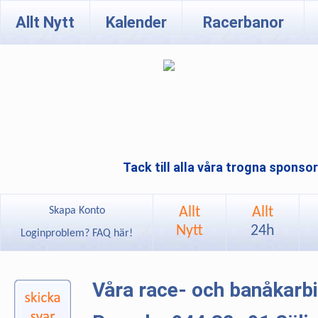
Allt Nytt
Kalender
Racerbanor
Tack till alla våra trogna sponso
Allt
Allt
Skapa Konto
Nytt
24h
Loginproblem? FAQ här!
Våra race- och banåkarb