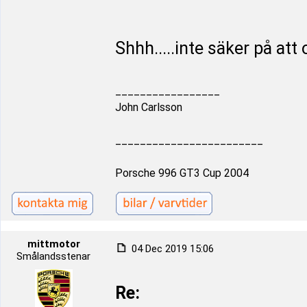
Shhh.....inte säker på att
_________________
John Carlsson
________________________
Porsche 996 GT3 Cup 2004
mittmotor
04 Dec 2019 15:06
Smålandsstenar
Re: