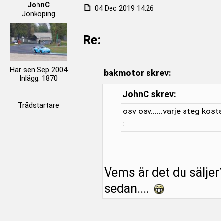
JohnC
04 Dec 2019 14:26
Jönköping
Re:
Här sen Sep 2004
bakmotor skrev:
Inlägg: 1870
JohnC skrev:
Trådstartare
osv osv......varje steg kost
:
Vems är det du säljer
sedan....