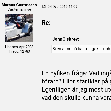
Marcus Gustafsson
04 Dec 2019 16:09
Västerhaninge
Re:
JohnC skrev:
Här sen Apr 2003
Bilen är nu på bantningskur och 
Inlägg: 12783
En nyfiken fråga: Vad ing
förare? Eller startklar på
Egentligen är jag mest ute
vad den skulle kunna var