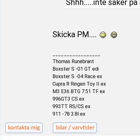
Shhh.....inte säker på
Skicka PM....
_________________
Thomas Runebrant
Boxster S -01 GT edi
Boxster S -04 Race ex
Cupra R Ringen Toy II ex
M3 E36 BTG 7:51 TF ex
996GT3 CS ex
993TT RS/CS ex
911 -78 3.8l ex