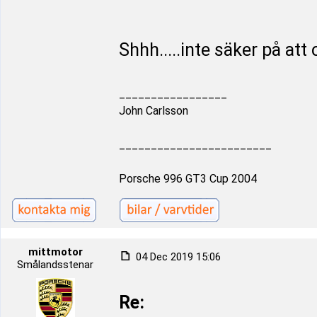
Shhh.....inte säker på att
_________________
John Carlsson
________________________
Porsche 996 GT3 Cup 2004
mittmotor
04 Dec 2019 15:06
Smålandsstenar
Re: