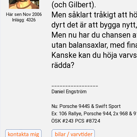
(och Gilbert).
Men såklart tråkigt att 
Här sen Nov 2006
Inlägg: 4326
dyrt det är att bygga nytt
Men nu har du chansen at
utan balansaxlar, med fin
Kanske kan du höja varvst
rädda?
_________________
Daniel Engström
Nu: Porsche 944S & Swift Sport
Ex: 106 Rallye, Porsche 944, 2x 968 & 9
ÖSK #243 PCS #8724