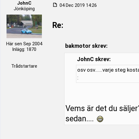
JohnC
04 Dec 2019 14:26
Jönköping
Re:
Här sen Sep 2004
bakmotor skrev:
Inlägg: 1870
JohnC skrev:
Trådstartare
osv osv......varje steg kost
:
Vems är det du säljer
sedan....