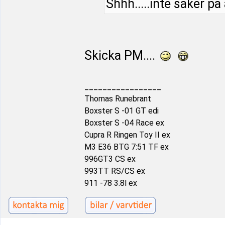
Shhh.....inte säker på
Skicka PM....
_________________
Thomas Runebrant
Boxster S -01 GT edi
Boxster S -04 Race ex
Cupra R Ringen Toy II ex
M3 E36 BTG 7:51 TF ex
996GT3 CS ex
993TT RS/CS ex
911 -78 3.8l ex