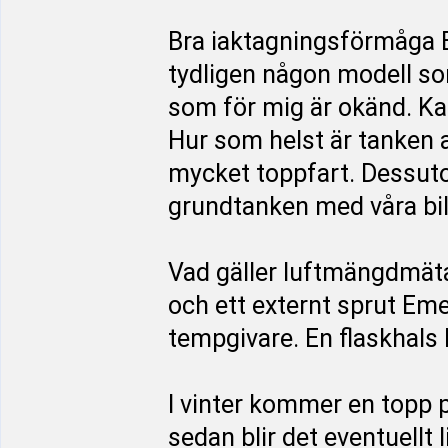
Bra iaktagningsförmåga E
tydligen någon modell s
som för mig är okänd. Ka
Hur som helst är tanken a
mycket toppfart. Dessutom 
grundtanken med våra bil
Vad gäller luftmängdmäta
och ett externt sprut Em
tempgivare. En flaskhals
I vinter kommer en topp på
sedan blir det eventuellt 