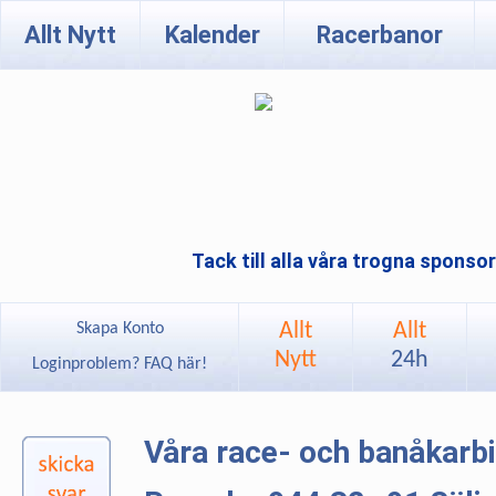
Allt Nytt
Kalender
Racerbanor
Tack till alla våra trogna sponso
Allt
Allt
Skapa Konto
Nytt
24h
Loginproblem? FAQ här!
Våra race- och banåkarb