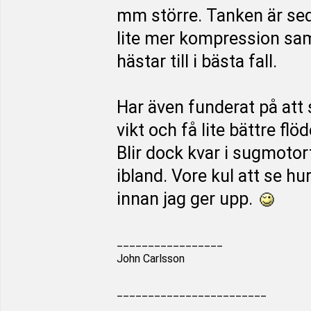
mm större. Tanken är sed
lite mer kompression sam
hästar till i bästa fall.
Har även funderat på att s
vikt och få lite bättre fl
Blir dock kvar i sugmotort
ibland. Vore kul att se h
innan jag ger upp.
_________________
John Carlsson
________________________