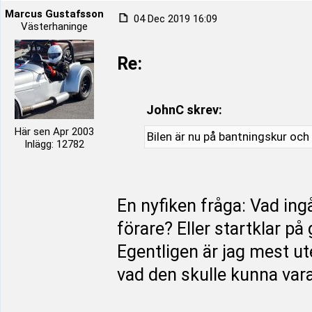
Marcus Gustafsson
04 Dec 2019 16:09
Västerhaninge
Re:
JohnC skrev:
Här sen Apr 2003
Bilen är nu på bantningskur och 
Inlägg: 12782
En nyfiken fråga: Vad ing
förare? Eller startklar på
Egentligen är jag mest ute
vad den skulle kunna var