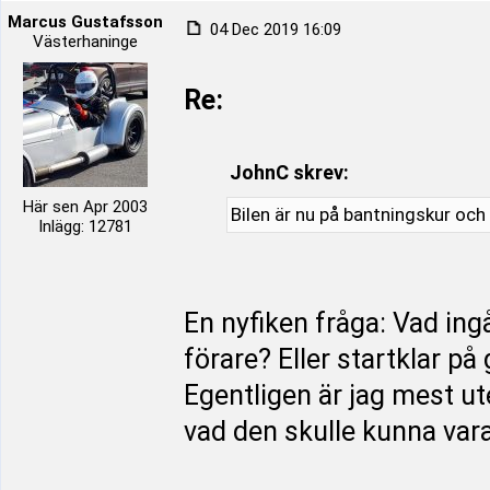
Marcus Gustafsson
04 Dec 2019 16:09
Västerhaninge
Re:
JohnC skrev:
Här sen Apr 2003
Bilen är nu på bantningskur och 
Inlägg: 12781
En nyfiken fråga: Vad ing
förare? Eller startklar på
Egentligen är jag mest ute
vad den skulle kunna var