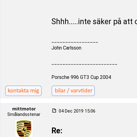
Shhh.....inte säker på att
_________________
John Carlsson
________________________
Porsche 996 GT3 Cup 2004
mittmotor
04 Dec 2019 15:06
Smålandsstenar
Re: