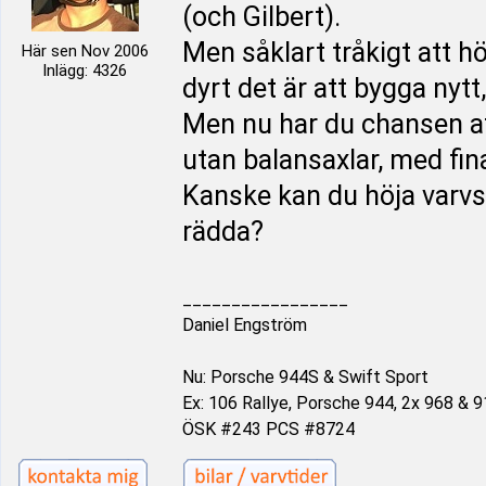
(och Gilbert).
Men såklart tråkigt att 
Här sen Nov 2006
Inlägg: 4326
dyrt det är att bygga nytt
Men nu har du chansen at
utan balansaxlar, med fin
Kanske kan du höja varvst
rädda?
_________________
Daniel Engström
Nu: Porsche 944S & Swift Sport
Ex: 106 Rallye, Porsche 944, 2x 968 & 9
ÖSK #243 PCS #8724