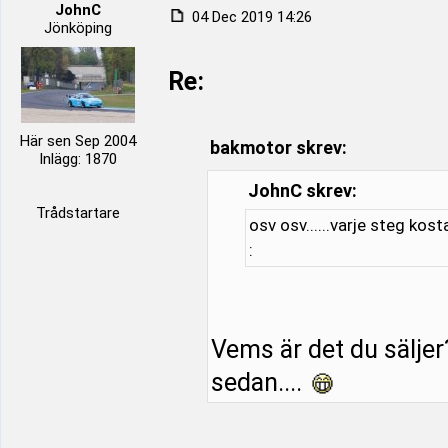
JohnC
04 Dec 2019 14:26
Jönköping
Re:
Här sen Sep 2004
bakmotor skrev:
Inlägg: 1870
JohnC skrev:
Trådstartare
osv osv......varje steg kost
:
Vems är det du säljer
sedan....