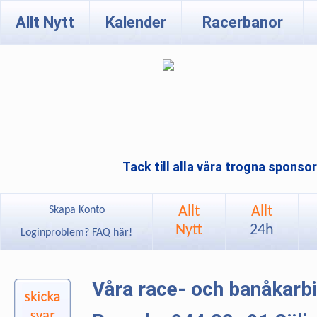
Allt Nytt
Kalender
Racerbanor
Tack till alla våra trogna sponso
Allt
Allt
Skapa Konto
Nytt
24h
Loginproblem? FAQ här!
Våra race- och banåkarb