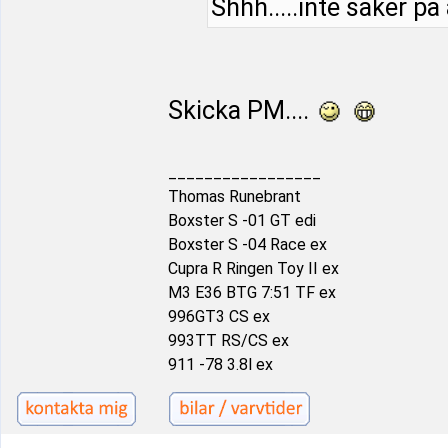
Shhh.....inte säker på
Skicka PM....
_________________
Thomas Runebrant
Boxster S -01 GT edi
Boxster S -04 Race ex
Cupra R Ringen Toy II ex
M3 E36 BTG 7:51 TF ex
996GT3 CS ex
993TT RS/CS ex
911 -78 3.8l ex