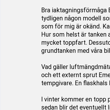
Bra iaktagningsförmåga E
tydligen någon modell s
som för mig är okänd. Ka
Hur som helst är tanken a
mycket toppfart. Dessutom 
grundtanken med våra bil
Vad gäller luftmängdmäta
och ett externt sprut Em
tempgivare. En flaskhals
I vinter kommer en topp på
sedan blir det eventuellt 