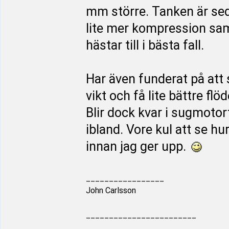
mm större. Tanken är sed
lite mer kompression sam
hästar till i bästa fall.
Har även funderat på att s
vikt och få lite bättre fl
Blir dock kvar i sugmotort
ibland. Vore kul att se h
innan jag ger upp.
_________________
John Carlsson
________________________