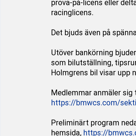
prova-på-licens eller del
racinglicens.
Det bjuds även på spän
Utöver bankörning bjuder 
som bilutställning, tipsr
Holmgrens bil visar upp n
Medlemmar anmäler sig t
https://bmwcs.com/sekt
Preliminärt program ned
hemsida,
https://bmwcs