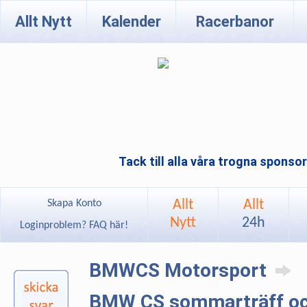
Allt Nytt
Kalender
Racerbanor
Tack till alla våra trogna sponso
Allt
Allt
Skapa Konto
Nytt
24h
Loginproblem? FAQ här!
BMWCS Motorsport
BMW CS sommarträff och