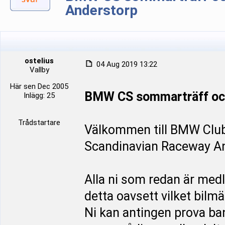
Anderstorp
ostelius
04 Aug 2019 13:22
Vallby
Här sen Dec 2005
BMW CS sommarträff och
Inlägg: 25
Trådstartare
Välkommen till BMW Clu
Scandinavian Raceway An
Alla ni som redan är med
detta oavsett vilket bilmä
Ni kan antingen prova ba