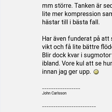
mm större. Tanken är sed
lite mer kompression sam
hästar till i bästa fall.
Har även funderat på att s
vikt och få lite bättre fl
Blir dock kvar i sugmotort
ibland. Vore kul att se h
innan jag ger upp.
_________________
John Carlsson
________________________