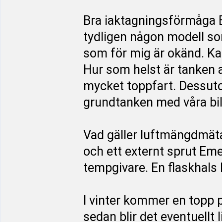
Bra iaktagningsförmåga E
tydligen någon modell s
som för mig är okänd. Ka
Hur som helst är tanken a
mycket toppfart. Dessutom 
grundtanken med våra bil
Vad gäller luftmängdmäta
och ett externt sprut Em
tempgivare. En flaskhals
I vinter kommer en topp på
sedan blir det eventuellt 