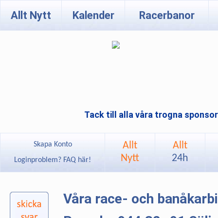
Allt Nytt
Kalender
Racerbanor
Tack till alla våra trogna sponso
Allt
Allt
Skapa Konto
Nytt
24h
Loginproblem? FAQ här!
Våra race- och banåkarb