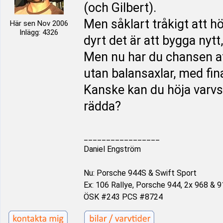
(och Gilbert).
Men såklart tråkigt att 
Här sen Nov 2006
Inlägg: 4326
dyrt det är att bygga nytt
Men nu har du chansen at
utan balansaxlar, med fin
Kanske kan du höja varvst
rädda?
_________________
Daniel Engström
Nu: Porsche 944S & Swift Sport
Ex: 106 Rallye, Porsche 944, 2x 968 & 9
ÖSK #243 PCS #8724