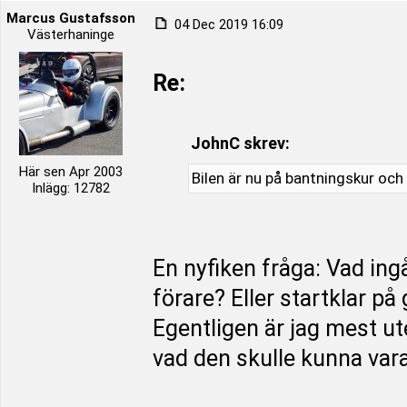
Marcus Gustafsson
04 Dec 2019 16:09
Västerhaninge
Re:
JohnC skrev:
Här sen Apr 2003
Bilen är nu på bantningskur och 
Inlägg: 12782
En nyfiken fråga: Vad ing
förare? Eller startklar på
Egentligen är jag mest ute
vad den skulle kunna var