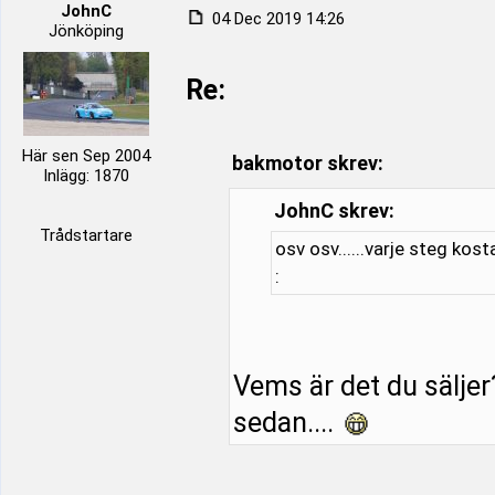
JohnC
04 Dec 2019 14:26
Jönköping
Re:
Här sen Sep 2004
bakmotor skrev:
Inlägg: 1870
JohnC skrev:
Trådstartare
osv osv......varje steg kost
:
Vems är det du säljer
sedan....