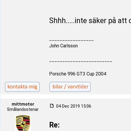
Shhh.....inte säker på att
_________________
John Carlsson
________________________
Porsche 996 GT3 Cup 2004
mittmotor
04 Dec 2019 15:06
Smålandsstenar
Re: