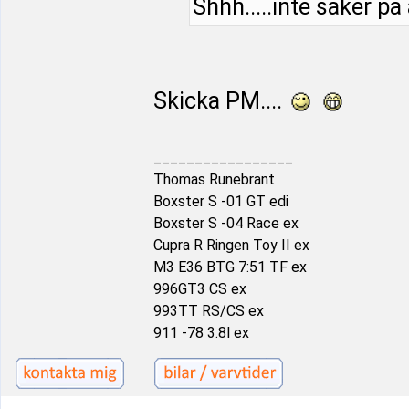
Shhh.....inte säker på
Skicka PM....
_________________
Thomas Runebrant
Boxster S -01 GT edi
Boxster S -04 Race ex
Cupra R Ringen Toy II ex
M3 E36 BTG 7:51 TF ex
996GT3 CS ex
993TT RS/CS ex
911 -78 3.8l ex