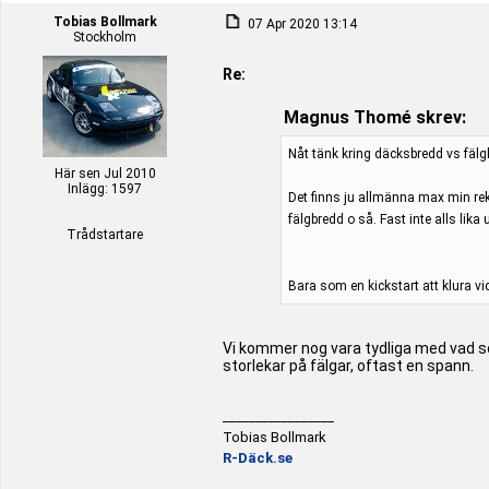
Tobias Bollmark
07 Apr 2020 13:14
Stockholm
Re:
Magnus Thomé skrev:
Nåt tänk kring däcksbredd vs fälg
Här sen Jul 2010
Inlägg: 1597
Det finns ju allmänna max min rek
fälgbredd o så. Fast inte alls lika
Trådstartare
Bara som en kickstart att klura v
Vi kommer nog vara tydliga med vad som
storlekar på fälgar, oftast en spann.
_________________
Tobias Bollmark
R-Däck.se