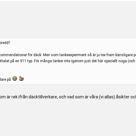
bredd?
ommendationer för däck. Men som tankeexperiment så är ju tex fram känsligare på 
 uttalat på en 911 typ. För många tänker inte igenom just det här speciellt noga (och j
idare på
 är rek ifrån däcktillverkare, och vad som är våra (vi allas) åsikter o