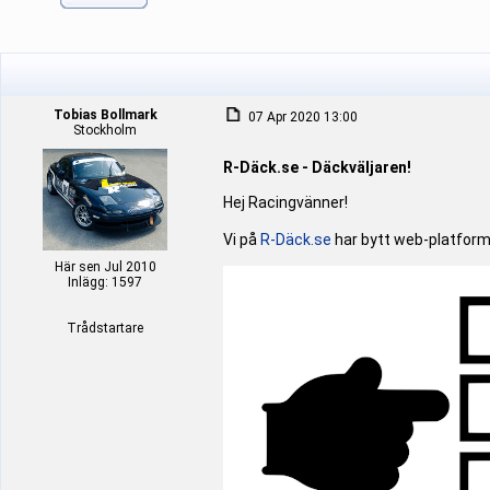
Tobias Bollmark
07 Apr 2020 13:00
Stockholm
R-Däck.se - Däckväljaren!
Hej Racingvänner!
Vi på
R-Däck.se
har bytt web-platform, 
Här sen Jul 2010
Inlägg: 1597
Trådstartare