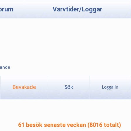
orum
Varvtider/Loggar
lande
Bevakade
Sök
Logga in
61 besök senaste veckan (8016 totalt)