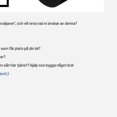
äljaren", och vill veta vad ni önskar av denna?
som får plats på din bil?
der?
v en sån här tjänst? Hjälp oss bygga något bra!
post
)