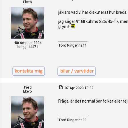
Ekerö
jäklars vad vi har diskuterat hur breda f
jag säger 9" till kuhmo 225/45-17, men 
grymt
_________________
Här sen Jun 2004
Tord Ringenha11
Inlägg: 14471
Tord
07 Apr 2020 13:32
Ekerö
Fråga, är det normal banfolket eller r
_________________
Tord Ringenha11