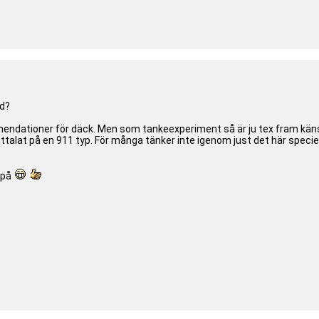
dd?
ndationer för däck. Men som tankeexperiment så är ju tex fram känsli
 uttalat på en 911 typ. För många tänker inte igenom just det här speciel
 på