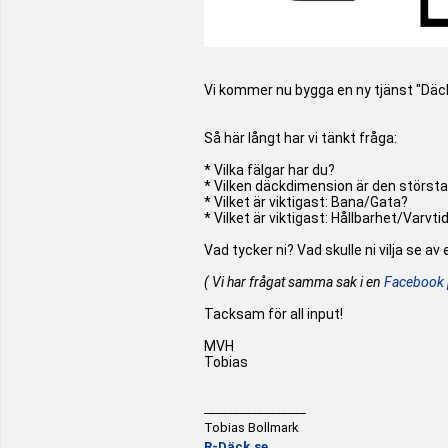
Vi kommer nu bygga en ny tjänst "Däckv
Så här långt har vi tänkt fråga:
* Vilka fälgar har du?
* Vilken däckdimension är den största 
* Vilket är viktigast: Bana/Gata?
* Vilket är viktigast: Hållbarhet/Varvti
Vad tycker ni? Vad skulle ni vilja se a
( Vi har frågat samma sak i en
Facebook 
Tacksam för all input!
MVH
Tobias
_________________
Tobias Bollmark
R-Däck.se