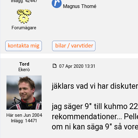
Inlägg: 42447
Magnus Thomé
Forumägare
Tord
07 Apr 2020 13:31
Ekerö
jäklars vad vi har diskute
jag säger 9" till kuhmo 22
rekommendationer... Pell
Här sen Jun 2004
Inlägg: 14471
om ni kan säga 9" så vor