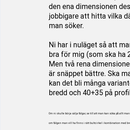
den ena dimensionen dess
jobbigare att hitta vilka
man söker.
Ni har i nuläget så att ma
bra för mig (som ska ha
Men två rena dimensioner
är snäppet bättre. Ska m
kan det bli många varian
bredd och 40+35 på profil
Om ni skulle börja sälja fälgar, se till att man kan söka på allt ma
om fälgen man vill ha finns i rätt bultcirkel i kombination med br