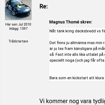
Re:
Magnus Thomé skrev:
Här sen Jul 2010
Inlägg: 1597
Nåt tänk kring däcksbredd vs f
Trådstartare
Det finns ju allmänna max min
är ju tex fram känsligare på må
så. Fast inte alls lika uttalat 
speciellt noga (och jag får ofta
Bara som en kickstart att klura
Vi kommer nog vara tydlig