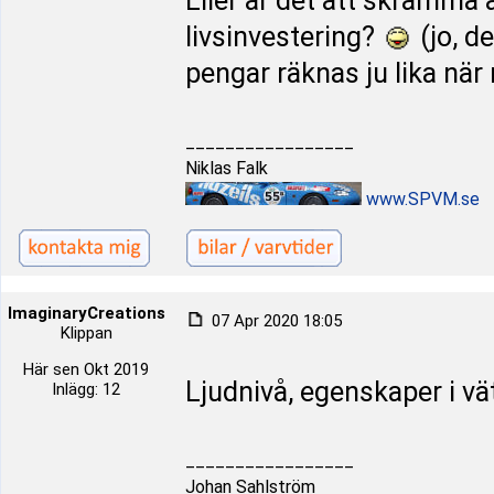
Eller är det att skrämma 
livsinvestering?
(jo, d
pengar räknas ju lika nä
_________________
Niklas Falk
www.SPVM.se
ImaginaryCreations
07 Apr 2020 18:05
Klippan
Här sen Okt 2019
Ljudnivå, egenskaper i vä
Inlägg: 12
_________________
Johan Sahlström