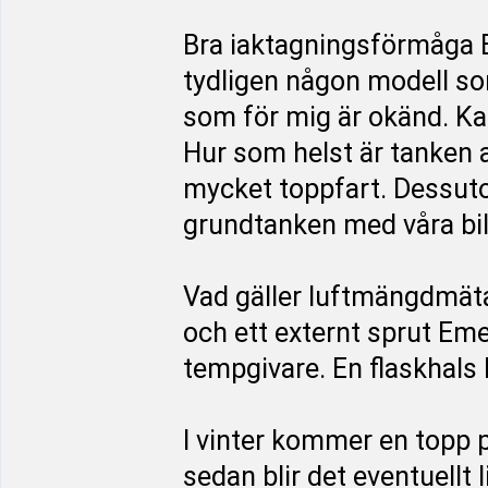
Bra iaktagningsförmåga E
tydligen någon modell s
som för mig är okänd. Ka
Hur som helst är tanken a
mycket toppfart. Dessutom 
grundtanken med våra bil
Vad gäller luftmängdmäta
och ett externt sprut Em
tempgivare. En flaskhals
I vinter kommer en topp på
sedan blir det eventuellt 