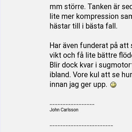
mm större. Tanken är sed
lite mer kompression sam
hästar till i bästa fall.
Har även funderat på att s
vikt och få lite bättre fl
Blir dock kvar i sugmotort
ibland. Vore kul att se h
innan jag ger upp.
_________________
John Carlsson
________________________