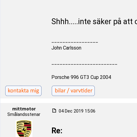
Shhh.....inte säker på att
_________________
John Carlsson
________________________
Porsche 996 GT3 Cup 2004
mittmotor
04 Dec 2019 15:06
Smålandsstenar
Re: