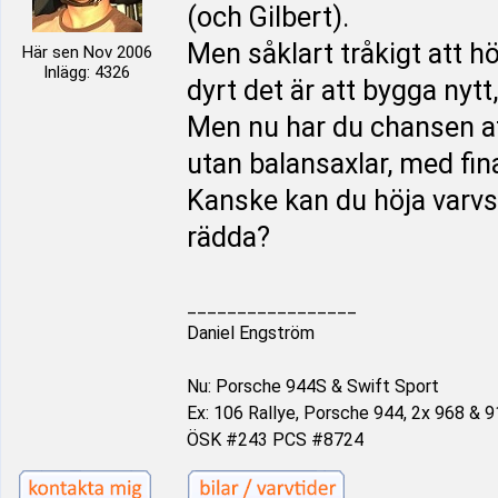
(och Gilbert).
Men såklart tråkigt att 
Här sen Nov 2006
Inlägg: 4326
dyrt det är att bygga nytt
Men nu har du chansen at
utan balansaxlar, med fin
Kanske kan du höja varvst
rädda?
_________________
Daniel Engström
Nu: Porsche 944S & Swift Sport
Ex: 106 Rallye, Porsche 944, 2x 968 & 9
ÖSK #243 PCS #8724