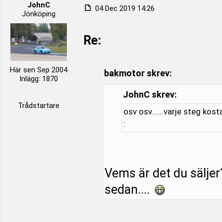
JohnC
04 Dec 2019 14:26
Jönköping
Re:
Här sen Sep 2004
bakmotor skrev:
Inlägg: 1870
JohnC skrev:
Trådstartare
osv osv......varje steg kost
:
Vems är det du säljer
sedan....