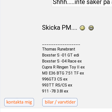
Shhh.....inte säker på
Skicka PM....
_________________
Thomas Runebrant
Boxster S -01 GT edi
Boxster S -04 Race ex
Cupra R Ringen Toy II ex
M3 E36 BTG 7:51 TF ex
996GT3 CS ex
993TT RS/CS ex
911 -78 3.8l ex