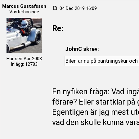
Marcus Gustafsson
04 Dec 2019 16:09
Västerhaninge
Re:
JohnC skrev:
Här sen Apr 2003
Bilen är nu på bantningskur och 
Inlägg: 12783
En nyfiken fråga: Vad ing
förare? Eller startklar på
Egentligen är jag mest ute
vad den skulle kunna var